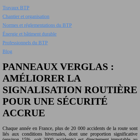
Travaux BTP
Chantier et organisation
Normes et réglementations du BTP
Énergie et bâtiment durable
Professionnels du BTP
Blog
PANNEAUX VERGLAS :
AMÉLIORER LA
SIGNALISATION ROUTIÈRE
POUR UNE SÉCURITÉ
ACCRUE
Chaque année en France, plus de 20 000 accidents de la route sont
liés aux conditions hivernales, dont une proportion significative
(environ 15%, soit 3000 accidents) est directement imputable au