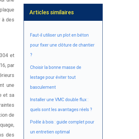
 plaque
Articles similaires
r à des
Faut-il utiliser un plot en béton
pour fixer une clôture de chantier
(304 et
?
16, par
Choisir la bonne masse de
érieurs
lestage pour éviter tout
ant une
basculement
e et sa
Installer une VMC double flux :
raintes
quels sont les avantages réels ?
xion de
Poêle à bois : guide complet pour
aquage,
un entretien optimal
ns des