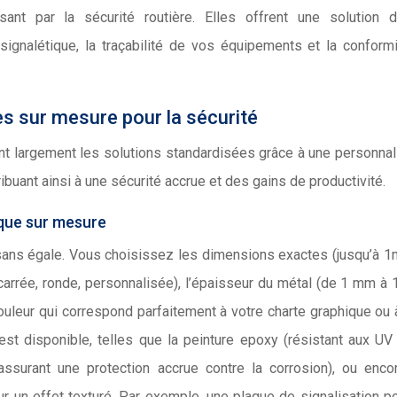
sant par la sécurité routière. Elles offrent une solution d
 signalétique, la traçabilité de vos équipements et la conform
s sur mesure pour la sécurité
 largement les solutions standardisées grâce à une personnal
buant ainsi à une sécurité accrue et des gains de productivité.
ique sur mesure
é sans égale. Vous choisissez les dimensions exactes (jusqu’à 
, carrée, ronde, personnalisée), l’épaisseur du métal (de 1 mm à
couleur qui correspond parfaitement à votre charte graphique ou 
est disponible, telles que la peinture epoxy (résistant aux UV
, assurant une protection accrue contre la corrosion), ou enc
 un effet texturé. Par exemple, une plaque de signalisation p