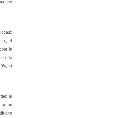
our une
 locaux
urs, et
pour la
tion de
10%, et
ier, la
esse ou
ditions