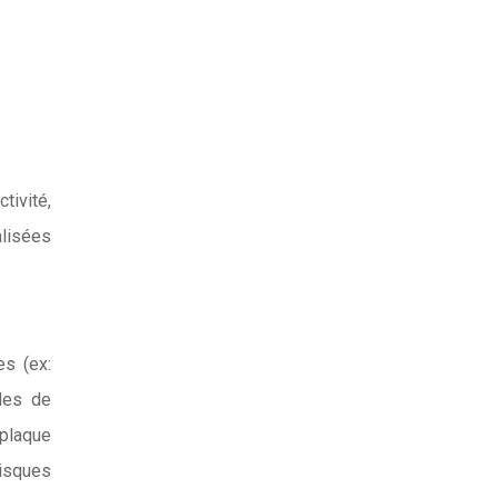
tivité,
alisées
es (ex:
odes de
plaque
risques