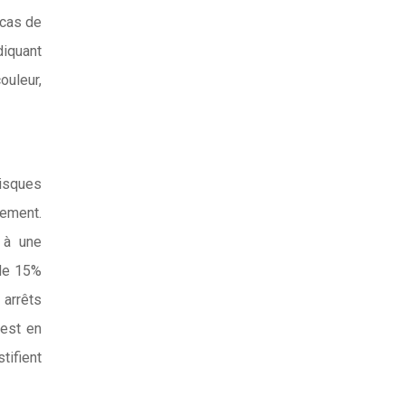
 cas de
diquant
ouleur,
risques
cement.
 à une
 de 15%
 arrêts
 est en
tifient