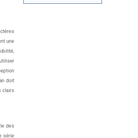
actères
ent une
bilité,
tiliser
ception
an doit
 clairs
ble des
e série