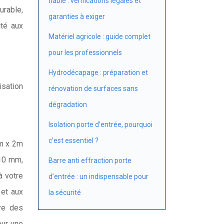
fiable : vérifications légales et
urable,
garanties à exiger
ité aux
Matériel agricole : guide complet
pour les professionnels
Hydrodécapage : préparation et
isation
rénovation de surfaces sans
dégradation
Isolation porte d’entrée, pourquoi
c’est essentiel ?
1m x 2m
 10 mm,
Barre anti effraction porte
à votre
d’entrée : un indispensable pour
 et aux
la sécurité
ore des
our une