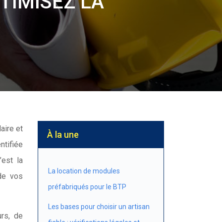
TIMISEZ LA
À la une
ntifiée
’est la
La location de modules
de vos
préfabriqués pour le BTP
Les bases pour choisir un artisan
rs, de