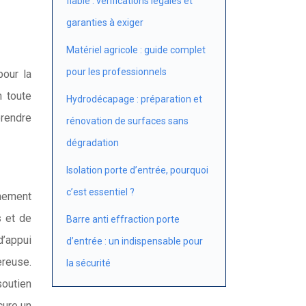
fiable : vérifications légales et
garanties à exiger
Matériel agricole : guide complet
pour les professionnels
pour la
n toute
Hydrodécapage : préparation et
prendre
rénovation de surfaces sans
dégradation
Isolation porte d’entrée, pourquoi
c’est essentiel ?
nement
s et de
Barre anti effraction porte
d’appui
d’entrée : un indispensable pour
ereuse.
la sécurité
soutien
cure un