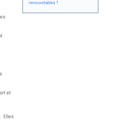
renouvelables ?
res
nt
s
ort et
. Elles