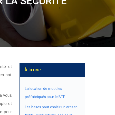
R LA SÉCURITÉ
À la une
en soi.
La location de modules
 à vous
préfabriqués pour le BTP
mple et
Les bases pour choisir un artisan
le pour