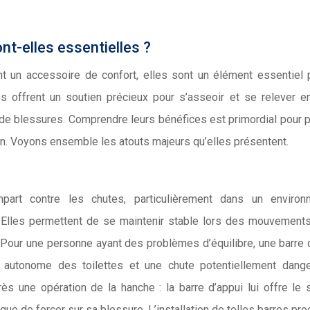
nt-elles essentielles ?
 un accessoire de confort, elles sont un élément essentiel 
es offrent un soutien précieux pour s’asseoir et se relever e
et de blessures. Comprendre leurs bénéfices est primordial pour 
ion. Voyons ensemble les atouts majeurs qu’elles présentent.
part contre les chutes, particulièrement dans un environ
. Elles permettent de se maintenir stable lors des mouvement
Pour une personne ayant des problèmes d’équilibre, une barre 
on autonome des toilettes et une chute potentiellement dang
 une opération de la hanche : la barre d’appui lui offre le 
ue de forcer sur sa blessure. L’installation de telles barres pro