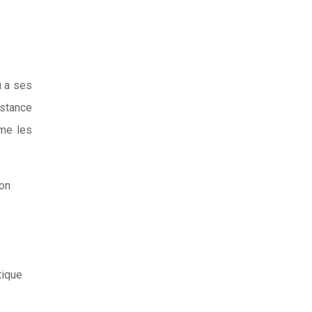
u a ses
istance
mme les
Son
tique