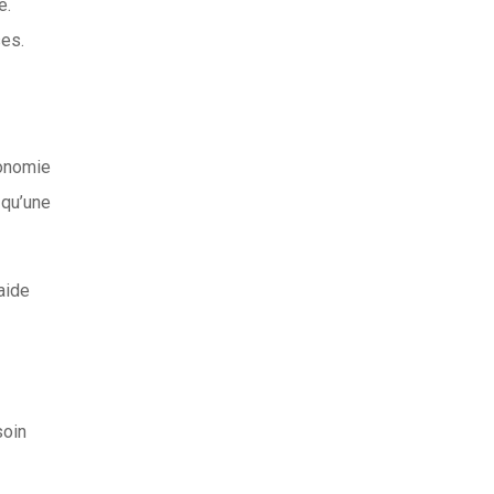
e.
ses.
gonomie
 qu’une
aide
soin