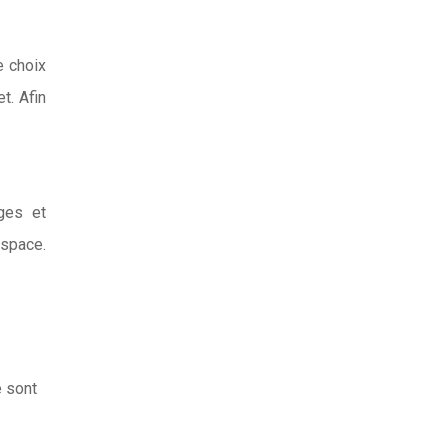
e choix
t. Afin
ges et
espace.
e sont