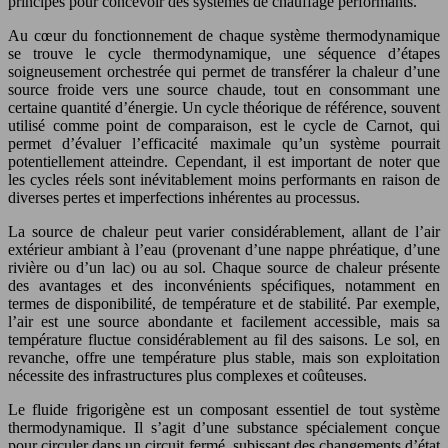
principes pour concevoir des systèmes de chauffage performants.
Au cœur du fonctionnement de chaque système thermodynamique
se trouve le cycle thermodynamique, une séquence d’étapes
soigneusement orchestrée qui permet de transférer la chaleur d’une
source froide vers une source chaude, tout en consommant une
certaine quantité d’énergie. Un cycle théorique de référence, souvent
utilisé comme point de comparaison, est le cycle de Carnot, qui
permet d’évaluer l’efficacité maximale qu’un système pourrait
potentiellement atteindre. Cependant, il est important de noter que
les cycles réels sont inévitablement moins performants en raison de
diverses pertes et imperfections inhérentes au processus.
La source de chaleur peut varier considérablement, allant de l’air
extérieur ambiant à l’eau (provenant d’une nappe phréatique, d’une
rivière ou d’un lac) ou au sol. Chaque source de chaleur présente
des avantages et des inconvénients spécifiques, notamment en
termes de disponibilité, de température et de stabilité. Par exemple,
l’air est une source abondante et facilement accessible, mais sa
température fluctue considérablement au fil des saisons. Le sol, en
revanche, offre une température plus stable, mais son exploitation
nécessite des infrastructures plus complexes et coûteuses.
Le fluide frigorigène est un composant essentiel de tout système
thermodynamique. Il s’agit d’une substance spécialement conçue
pour circuler dans un circuit fermé, subissant des changements d’état